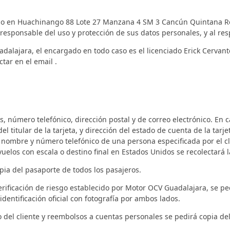
cilio en Huachinango 88 Lote 27 Manzana 4 SM 3 Cancún Quintana Ro
responsable del uso y protección de sus datos personales, y al res
dalajara, el encargado en todo caso es el licenciado Erick Cervant
tar en el email .
 número telefónico, dirección postal y de correo electrónico. En ca
 titular de la tarjeta, y dirección del estado de cuenta de la tarje
 nombre y número telefónico de una persona especificada por el cli
elos con escala o destino final en Estados Unidos se recolectará l
copia del pasaporte de todos los pasajeros.
ificación de riesgo establecido por Motor OCV Guadalajara, se pedir
identificación oficial con fotografía por ambos lados.
to del cliente y reembolsos a cuentas personales se pedirá copia de