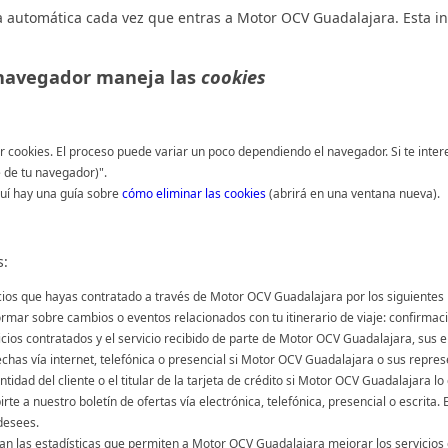
automática cada vez que entras a Motor OCV Guadalajara. Esta inf
navegador maneja las
cookies
 cookies. El proceso puede variar un poco dependiendo el navegador. Si te inte
 de tu navegador)".
quí hay una guía sobre
cómo eliminar las cookies
(abrirá en una ventana nueva).
s:
vicios que hayas contratado a través de Motor OCV Guadalajara por los siguientes 
ormar sobre cambios o eventos relacionados con tu itinerario de viaje: confirmaci
vicios contratados y el servicio recibido de parte de Motor OCV Guadalajara, sus
chas vía internet, telefónica o presencial si Motor OCV Guadalajara o sus repre
idad del cliente o el titular de la tarjeta de crédito si Motor OCV Guadalajara lo
birte a nuestro boletín de ofertas vía electrónica, telefónica, presencial o escri
 desees.
 las estadísticas que permiten a Motor OCV Guadalajara mejorar los servicios q