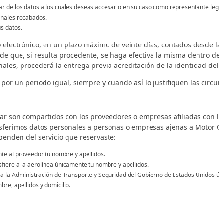
lar de los datos a los cuales deseas accesar o en su caso como representante legal
onales recabados.
s datos.
lectrónico, en un plazo máximo de veinte días, contados desde la f
de que, si resulta procedente, se haga efectiva la misma dentro de
ales, procederá la entrega previa acreditación de la identidad del
por un periodo igual, siempre y cuando así lo justifiquen las circu
r son compartidos con los proveedores o empresas afiliadas con lo
ferimos datos personales a personas o empresas ajenas a Motor O
penden del servicio que reservaste:
nte al proveedor tu nombre y apellidos.
sfiere a la aerolínea únicamente tu nombre y apellidos.
re a la Administración de Transporte y Seguridad del Gobierno de Estados Unido
re, apellidos y domicilio.