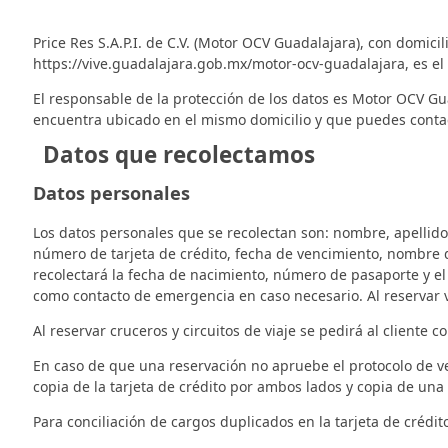
Price Res S.A.P.I. de C.V. (Motor OCV Guadalajara), con domi
https://vive.guadalajara.gob.mx/motor-ocv-guadalajara, es el 
El responsable de la protección de los datos es Motor OCV Gua
encuentra ubicado en el mismo domicilio y que puedes contac
Datos que recolectamos
Datos personales
Los datos personales que se recolectan son: nombre, apellidos,
número de tarjeta de crédito, fecha de vencimiento, nombre del
recolectará la fecha de nacimiento, número de pasaporte y el
como contacto de emergencia en caso necesario. Al reservar vu
Al reservar cruceros y circuitos de viaje se pedirá al cliente 
En caso de que una reservación no apruebe el protocolo de ver
copia de la tarjeta de crédito por ambos lados y copia de una 
Para conciliación de cargos duplicados en la tarjeta de crédi