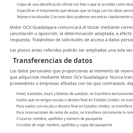
Copia de una identificación oficial con foto o que te acredite como titu
Especificar el tratamiento qué deseas que se haga con los datos pers
Número localizador. Con este dato podemos encontrar rápidamente tu
Motor OCV Guadalajara comunicará al titular mediante correo e
cancelación u oposición, la determinación adoptada, a efecto 
respuesta. Tratándose de solicitudes de acceso a datos person
Los plazos antes referidos podrán ser ampliados una sola vez 
Transferencias de datos
Los datos personales que proporcionas al momento de reserva
que adquiriste mediante Motor OCV Guadalajara. Nunca trans
proveedores o empresas afiliadas con los que contrataste, de
Hotel, traslados, tours y boletos de autobús: se transfiere exclusivame
Vuelos que no tengan escala o destino final en Estados Unidos: se tran
Para vuelos con escala o destino final en Estados Unidos, se transfie
Para reservaciones de renta de autos, se transfiere únicamente tu nomb
Cruceros: nombre, apellidos y número de pasaporte
Circuitos de viaje: nombre, apellidos y copia del pasaporte